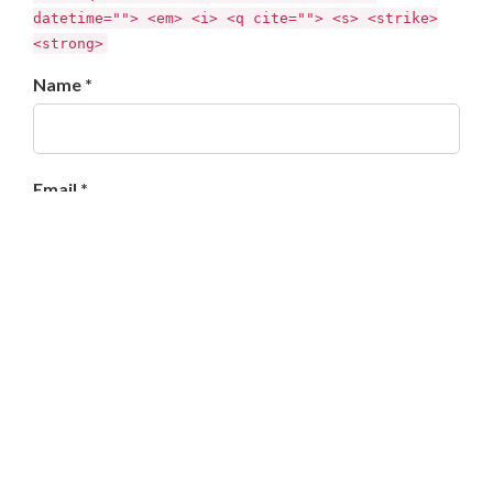
datetime=""> <em> <i> <q cite=""> <s> <strike>
<strong>
Name *
Email *
Website
다음 번 댓글 작성을 위해 이 브라우저에 이름, 이메일, 그
리고 웹사이트를 저장합니다.