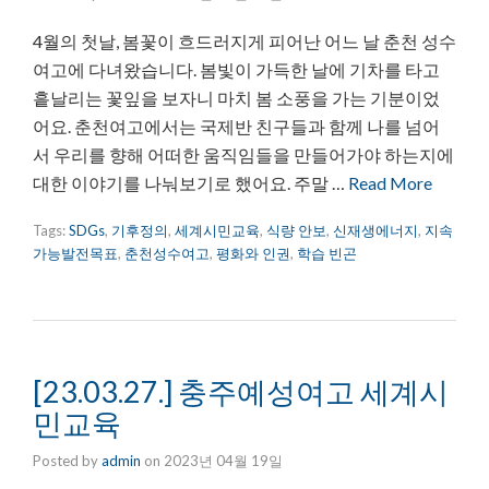
4월의 첫날, 봄꽃이 흐드러지게 피어난 어느 날 춘천 성수
여고에 다녀왔습니다. 봄빛이 가득한 날에 기차를 타고
흩날리는 꽃잎을 보자니 마치 봄 소풍을 가는 기분이었
어요. 춘천여고에서는 국제반 친구들과 함께 나를 넘어
서 우리를 향해 어떠한 움직임들을 만들어가야 하는지에
대한 이야기를 나눠보기로 했어요. 주말 …
Read More
Tags:
SDGs
,
기후정의
,
세계시민교육
,
식량 안보
,
신재생에너지
,
지속
가능발전목표
,
춘천성수여고
,
평화와 인권
,
학습 빈곤
[23.03.27.] 충주예성여고 세계시
민교육
Posted by
admin
on
2023년 04월 19일